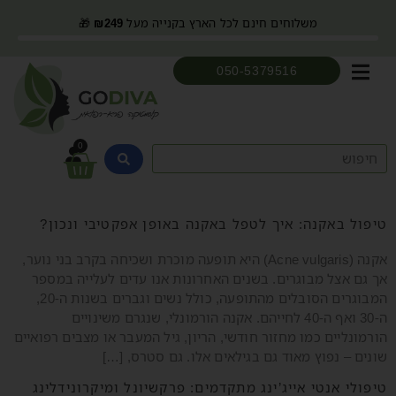
משלוחים חינם לכל הארץ בקנייה מעל
249
₪
🎁
050-5379516
0
טיפול באקנה: איך לטפל באקנה באופן אפקטיבי ונכון?
אקנה (Acne vulgaris) היא תופעה מוכרת ושכיחה בקרב בני נוער,
אך גם אצל מבוגרים. בשנים האחרונות אנו עדים לעלייה במספר
המבוגרים הסובלים מהתופעה, כולל נשים וגברים בשנות ה-20,
ה-30 ואף ה-40 לחייהם. אקנה הורמונלי, שנגרם משינויים
הורמונליים כמו מחזור חודשי, הריון, גיל המעבר או מצבים רפואיים
שונים – נפוץ מאוד גם בגילאים אלו. גם סטרס, […]
טיפולי אנטי אייג’ינג מתקדמים: פרקשיונל ומיקרונידלינג