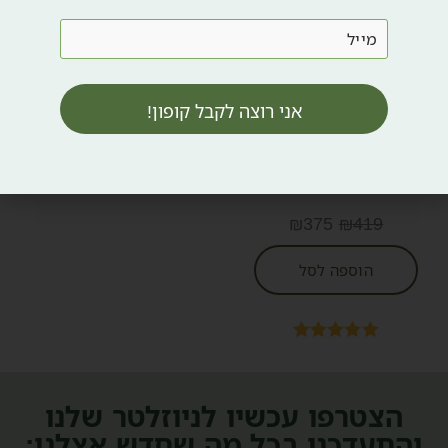
אני רוצה לקבל קופון!
פילינג חומצות ONE STEP
PEEL – וואן סטפ פיל
₪
375
₪
419
הוספה לסל
דורג
5.00
מתוך 5
הצטרפו עכשיו לניוזלטר שלנו
והתעדכנו בכל מה שחדש אצלנו: