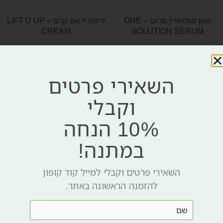
וואן סולושיין סרום – ONE
ליפט יו אפ קרם – LIFT U UP
CREAM
SOLUTION SERUM
₪
375
₪
419
₪
375
₪
419
הוספה לסל
הוספה לסל
השאירי פרטים
וקבלי
-11%
10% הנחה
במתנה!
השאירי פרטים וקבלי למייל קוד קופון
להזמנה הראשונה באתר.